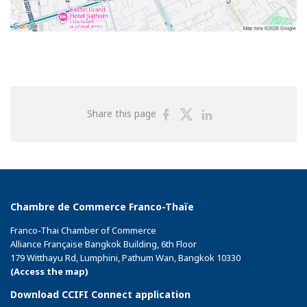
Share
Share
Share
Share this page
on
on
on
Facebook
Twitter
Linkedin
Chambre de Commerce Franco-Thaïe
Franco-Thai Chamber of Commerce
Alliance Française Bangkok Building, 6th Floor
179 Witthayu Rd, Lumphini, Pathum Wan, Bangkok 10330
(Access the map)
Download CCIFI Connect application