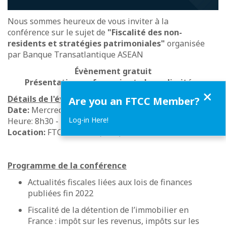
Nous sommes heureux de vous inviter à la
conférence sur le sujet de
"Fiscalité des non-
residents et stratégies patrimoniales"
organisée
par Banque Transatlantique ASEAN
Évènement gratuit
Présentation en français et places limitées
Close
Détails de l'événement
Are you an FTCC Member?
Date:
Mercredi 24 Mai 2023
Log-in Here!
Heure: 8h30 - 10h00
Location:
FTCC bureau
(MAP)
Programme de la conférence
Actualités fiscales liées aux lois de finances
publiées fin 2022
Fiscalité de la détention de l’immobilier en
France : impôt sur les revenus, impôts sur les