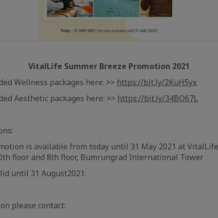
VitalLife Summer Breeze Promotion 2021
ed Wellness packages here: >>
https://bit.ly/2KuH5yx
ed Aesthetic packages here: >>
https://bit.ly/34BO67L
ons:
motion is available from today until 31 May 2021 at VitalLife
th floor and 8th floor, Bumrungrad International Tower
alid until 31 August2021.
on please contact: