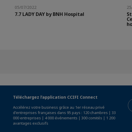
05/07/2022
25
7.7 LADY DAY by BNH Hospital
St
Ce
ho
Téléchargez l’application CCIFI Connect
Accélérez votre business grâce au 1er réseau privé
d'entreprises françaises dans 95 pays : 120 chambres | 33
000 entreprises | 4 000 événements | 300 comités | 1 200
avantages exclusifs