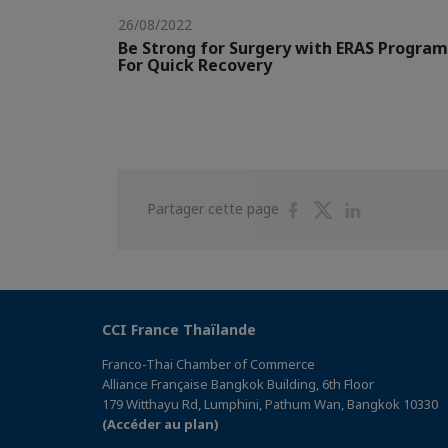
26/08/2022
Be Strong for Surgery with ERAS Program
For Quick Recovery
Partager
Partager
Partager
Partager cette page
sur
sur
sur
Facebook
Twitter
Linkedin
CCI France Thaïlande
Franco-Thai Chamber of Commerce
Alliance Française Bangkok Building, 6th Floor
179 Witthayu Rd, Lumphini, Pathum Wan, Bangkok 10330
(Accéder au plan)