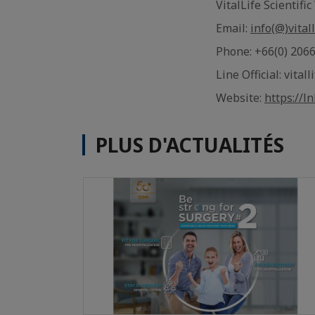
VitalLife Scientif
Email:
info(@)vital
Phone: +66(0) 206
Line Official: vital
Website:
https://l
PLUS D'ACTUALITÉS