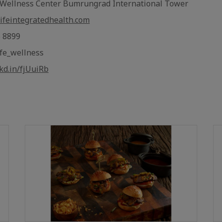
ic Wellness Center Bumrungrad International Tower
lifeintegratedhealth.com
6 8899
life_wellness
nkd.in/fjUuiRb