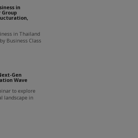
iness in
r Group
ructuration,
iness in Thailand
 by Business Class
Next-Gen
vation Wave
inar to explore
al landscape in