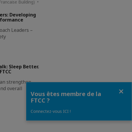
 Francaise Building) •
ers: Developing
rformance
oach Leaders –
ety
lk: Sleep Better.
 FTCC
can strengthen
Fermer
and overall
Vous êtes membre de la
FTCC ?
Connectez-vous ICI !