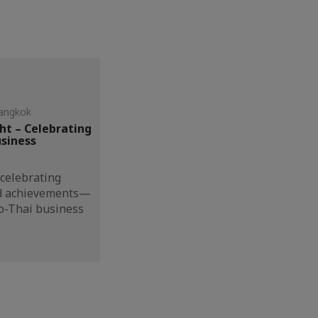
Bangkok
ht – Celebrating
usiness
 celebrating
nd achievements—
co-Thai business