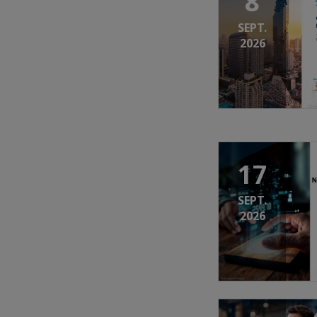
8
SEPT.
2026
17
SEPT.
2026