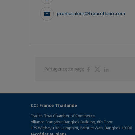
promosalons@francothaicc.com
Partager
Partager
Partager
Partager cette page
sur
sur
sur
Facebook
Twitter
Linkedin
CCI France Thaïlande
Franco-Thai Chamber of Commerce
Alliance Française Bangkok Building, 6th Floor
179 Witthayu Rd, Lumphini, Pathum Wan, Bangkok 10330
(Accéder au plan)