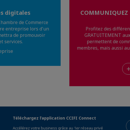
s digitales
COMMUNIQUEZ D
la Chambre de Commerce
re entreprise lors d'un
Profitez des différe
mettra de promouvoir
GRATUITEMENT aux m
t services.
permettent de com
membres, mais aussi au s
eprise
Téléchargez l’application CCIFI Connect
Accélérez votre business grâce au 1er réseau privé