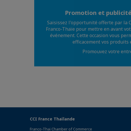
Promotion et publicité
Saisissez l'opportunité offerte par 
Franco-Thaïe pour mettre en avant vot
événement. Cette occasion vous per
efficacement vos produits e
Promouvez votre entr
CCI France Thaïlande
Franco-Thai Chamber of Commerce