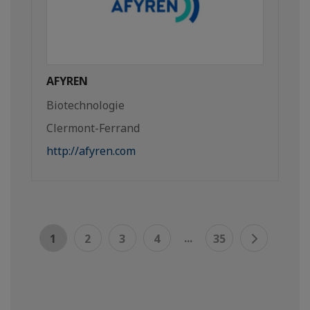
AFYREN
Biotechnologie
Clermont-Ferrand
http://afyren.com
...
1
2
3
4
35