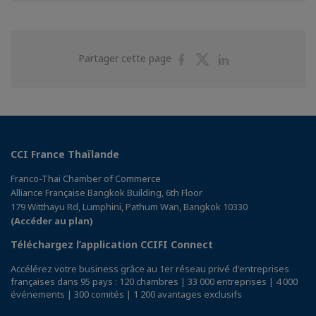
Partager
Partager
Partager
Partager cette page
sur
sur
sur
Facebook
Twitter
Linkedin
CCI France Thaïlande
Franco-Thai Chamber of Commerce
Alliance Française Bangkok Building, 6th Floor
179 Witthayu Rd, Lumphini, Pathum Wan, Bangkok 10330
(Accéder au plan)
Téléchargez l’application CCIFI Connect
Accélérez votre business grâce au 1er réseau privé d'entreprises
françaises dans 95 pays : 120 chambres | 33 000 entreprises | 4 000
événements | 300 comités | 1 200 avantages exclusifs