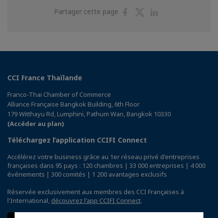
Partager
Partager
Partager
Partager cette page
sur
sur
sur
Facebook
Twitter
Linkedin
CCI France Thaïlande
Franco-Thai Chamber of Commerce
Alliance Française Bangkok Building, 6th Floor
179 Witthayu Rd, Lumphini, Pathum Wan, Bangkok 10330
(Accéder au plan)
Téléchargez l’application CCIFI Connect
Accélérez votre business grâce au 1er réseau privé d'entreprises
françaises dans 95 pays : 120 chambres | 33 000 entreprises | 4 000
événements | 300 comités | 1 200 avantages exclusifs
Réservée exclusivement aux membres des CCI Françaises à
l'International,
découvrez l'app CCIFI Connect
.