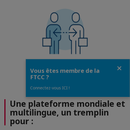
300
Fermer
Vous êtes membre de la
comités sectoriels et clubs exclusifs
FTCC ?
Connectez-vous ICI !
Une plateforme mondiale et
multilingue, un tremplin
pour :