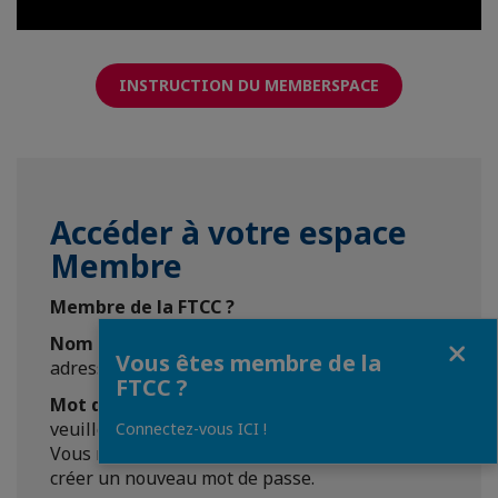
INSTRUCTION DU MEMBERSPACE
Accéder à votre espace
Membre
Membre de la FTCC ?
Fermer
Nom d'utilisateur
: veuillez entrer votre
Vous êtes membre de la
adresse e-mail professionnelle.
FTCC ?
Mot de passe
: pour la première connexion,
veuillez cliquer sur "Mot de passe oublié" -
Connectez-vous ICI !
Vous recevrez un e-mail contenant un lien pour
créer un nouveau mot de passe.