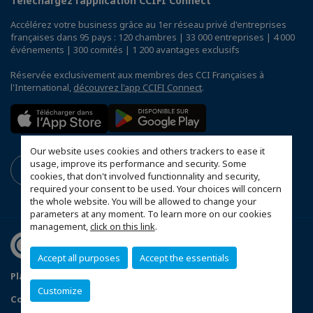
Téléchargez l’application CCIFI Connect
Accélérez votre business grâce au 1er réseau privé d'entreprises
françaises dans 95 pays : 120 chambres | 33 000 entreprises | 4 000
événements | 300 comités | 1 200 avantages exclusifs
Réservée exclusivement aux membres des CCI Françaises à
l'International,
découvrez l'app CCIFI Connect
.
Our website uses cookies and others trackers to ease it
usage, improve its performance and security. Some
cookies, that don't involved functionnality and security,
required your consent to be used. Your choices will concern
the whole website. You will be allowed to change your
parameters at any moment. To learn more on our cookies
management,
click on this link
.
Accept all purposes
Accept the essentials
Plan du site
Terms & Conditions
Privacy Policy
Customize
Configurer vos préférences cookies