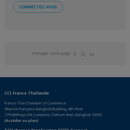
CONNECTEZ-VOUS
Partager
Partager
Partager
Partager cette page
sur
sur
sur
Facebook
Twitter
Linkedin
CCI France Thaïlande
Franco-Thai Chamber of Commerce
Alliance Française Bangkok Building, 6th Floor
179 Witthayu Rd, Lumphini, Pathum Wan, Bangkok 10330
(Accéder au plan)