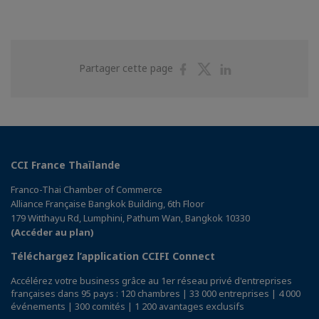
Partager
Partager
Partager
Partager cette page
sur
sur
sur
Facebook
Twitter
Linkedin
CCI France Thaïlande
Franco-Thai Chamber of Commerce
Alliance Française Bangkok Building, 6th Floor
179 Witthayu Rd, Lumphini, Pathum Wan, Bangkok 10330
(Accéder au plan)
Téléchargez l’application CCIFI Connect
Accélérez votre business grâce au 1er réseau privé d'entreprises
françaises dans 95 pays : 120 chambres | 33 000 entreprises | 4 000
événements | 300 comités | 1 200 avantages exclusifs