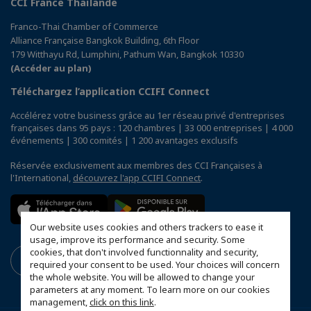
CCI France Thaïlande
Franco-Thai Chamber of Commerce
Alliance Française Bangkok Building, 6th Floor
179 Witthayu Rd, Lumphini, Pathum Wan, Bangkok 10330
(Accéder au plan)
Téléchargez l’application CCIFI Connect
Accélérez votre business grâce au 1er réseau privé d'entreprises
françaises dans 95 pays : 120 chambres | 33 000 entreprises | 4 000
événements | 300 comités | 1 200 avantages exclusifs
Réservée exclusivement aux membres des CCI Françaises à
l'International,
découvrez l'app CCIFI Connect
.
Our website uses cookies and others trackers to ease it
usage, improve its performance and security. Some
cookies, that don't involved functionnality and security,
required your consent to be used. Your choices will concern
the whole website. You will be allowed to change your
parameters at any moment. To learn more on our cookies
management,
click on this link
.