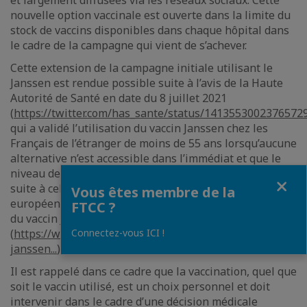
et largement diffusées via les réseaux sociaux. Cette
nouvelle option vaccinale est ouverte dans la limite du
stock de vaccins disponibles dans chaque hôpital dans
le cadre de la campagne qui vient de s’achever.
Cette extension de la campagne initiale utilisant le
Janssen est rendue possible suite à l’avis de la Haute
Autorité de Santé en date du 8 juillet 2021
(
https://twitter.com/has_sante/status/141355300237657292
qui a validé l’utilisation du vaccin Janssen chez les
Français de l’étranger de moins de 55 ans lorsqu’aucune
alternative n’est accessible dans l’immédiat et que le
niveau de la circulation virale le justifie. Cet avis fait
Fermer
suite à celui rendu le 18 juin 2021, par l’Agence
Vous êtes membre de la
européenne des médicaments qui validait l’utilisation
FTCC ?
du vaccin Janssen pour les adultes de 18 ans et plus.
Connectez-vous ICI !
(
https://www.ema.europa.eu/.../covid-19-vaccine-
janssen...
)
Il est rappelé dans ce cadre que la vaccination, quel que
soit le vaccin utilisé, est un choix personnel et doit
intervenir dans le cadre d’une décision médicale