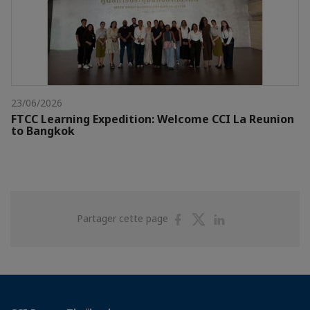
23/06/2026
FTCC Learning Expedition: Welcome CCI La Reunion
to Bangkok
Partager
Partager
Partager
Partager cette page
sur
sur
sur
Facebook
Twitter
Linkedin