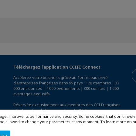
Téléchargez l’application CCIFI Connect
Accélérez votre business grâce au 1er réseau privé
d'entreprises françaises dans 95 pays : 120 chambres | 33
000 entreprises | 4 000 événements | 300 comités | 1 200
avantages exclusifs
Réservée exclusivement aux membres des CCI Françaises
à l'International,
découvrez l'app CCIFI Connect
.
age, improve its performance and security. Some cookies, that don't involv
ill be allowed to change your parameters at any moment. To learn more on
mize