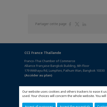
Partager
Partager
Partager
Partager cette page
sur
sur
sur
Facebook
Twitter
Linkedin
CCI France Thaïlande
Franco-Thai Chamber of Commerce
Alliance Française Bangkok Building, 6th Floor
179 Witthayu Rd, Lumphini, Pathum Wan, Bangkok 10330
(Accéder au plan)
Our website uses cookies and others trackers to ease it us
used. Your choices will concern the whole website. You w
Accept all purposes
Accept the essentials
Custo