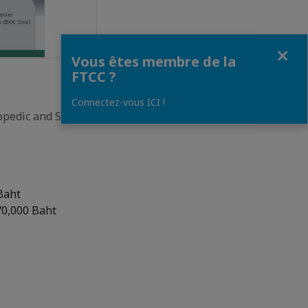
Fermer
Vous êtes membre de la
FTCC ?
Connectez-vous ICI !
opedic and Sports
Baht
70,000 Baht