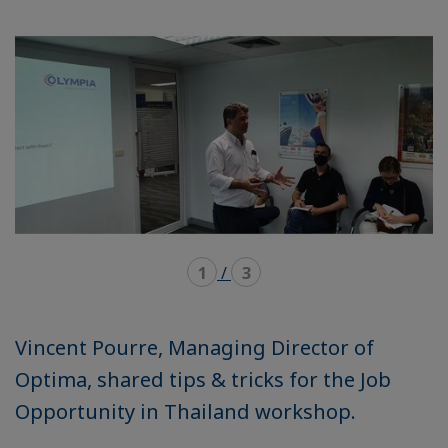
mode
mode
carousel
mosaïque
1
/
3
Vincent Pourre, Managing Director of
Optima, shared tips & tricks for the Job
Opportunity in Thailand workshop.