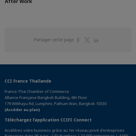
After Work
Partager
Partager
Partager
Partager cette page
sur
sur
sur
Facebook
Twitter
Linkedin
CCI France Thaïlande
Franco-Thai Chamber of Commerce
Alliance Française Bangkok Building, 6th Floor
179 Witthayu Rd, Lumphini, Pathum Wan, Bangkok 10330
(Accéder au plan)
Téléchargez l’application CCIFI Connect
Accélérez votre business grâce au 1er réseau privé d'entreprises
françaises dans 95 pays : 120 chambres | 33 000 entreprises | 4 000