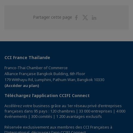
Partager
Partager
Partager
Partager cette page
sur
sur
sur
Facebook
Twitter
Linkedin
CCI France Thaïlande
Franco-Thai Chamber of Commerce
Alliance Française Bangkok Building, 6th Floor
179 Witthayu Rd, Lumphini, Pathum Wan, Bangkok 10330
(Accéder au plan)
Téléchargez l’application CCIFI Connect
Accélérez votre business grâce au 1er réseau privé d'entreprises
françaises dans 95 pays : 120 chambres | 33 000 entreprises | 4 000
événements | 300 comités | 1 200 avantages exclusifs
Réservée exclusivement aux membres des CCI Françaises à
l'International,
découvrez l'app CCIFI Connect
.