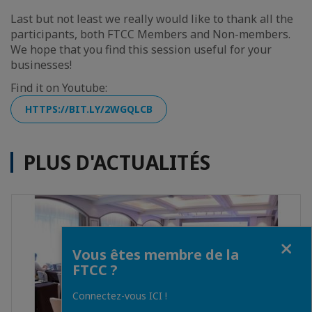
Last but not least we really would like to thank all the
participants, both FTCC Members and Non-members.
We hope that you find this session useful for your
businesses!
Find it on Youtube:
HTTPS://BIT.LY/2WGQLCB
PLUS D'ACTUALITÉS
Fermer
Vous êtes membre de la
FTCC ?
Connectez-vous ICI !