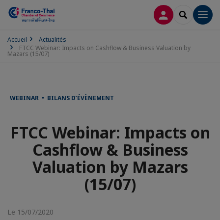
CONNEXION
RECHERCH
Men
Accueil
Actualités
FTCC Webinar: Impacts on Cashflow & Business Valuation by
Mazars (15/07)
WEBINAR • BILANS D’ÉVÈNEMENT
FTCC Webinar: Impacts on
Cashflow & Business
Valuation by Mazars
(15/07)
Le 15/07/2020