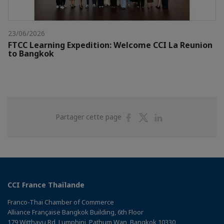
23/06/2026
FTCC Learning Expedition: Welcome CCI La Reunion
to Bangkok
Partager
Partager
Partager
Partager cette page
sur
sur
sur
Facebook
Twitter
Linkedin
CCI France Thaïlande
Franco-Thai Chamber of Commerce
Alliance Française Bangkok Building, 6th Floor
179 Witthayu Rd, Lumphini, Pathum Wan, Bangkok 10330