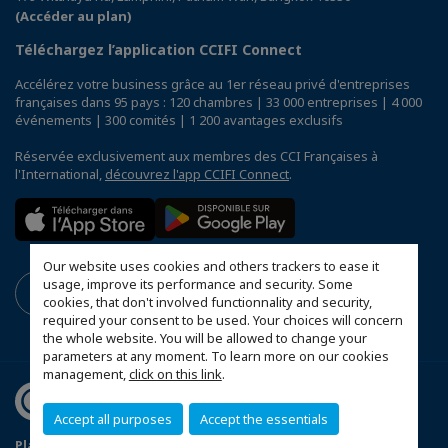
(Accéder au plan)
Téléchargez l’application CCIFI Connect
Accélérez votre business grâce au 1er réseau privé d'entreprises
françaises dans 95 pays : 120 chambres | 33 000 entreprises | 4 000
événements | 300 comités | 1 200 avantages exclusifs
Réservée exclusivement aux membres des CCI Françaises à
l'International,
découvrez l'app CCIFI Connect
.
Our website uses cookies and others trackers to ease it
usage, improve its performance and security. Some
cookies, that don't involved functionnality and security,
required your consent to be used. Your choices will concern
the whole website. You will be allowed to change your
parameters at any moment. To learn more on our cookies
management,
click on this link
.
Accept all purposes
Accept the essentials
Plan du site
Terms & Conditions
Privacy Policy