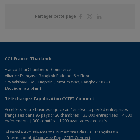
Partager
Partager
Partager
Partager cette page
sur
sur
sur
Facebook
Twitter
Linkedin
CCI France Thaïlande
Franco-Thai Chamber of Commerce
Alliance Française Bangkok Building, 6th Floor
179 Witthayu Rd, Lumphini, Pathum Wan, Bangkok 10330
(Accéder au plan)
Téléchargez l’application CCIFI Connect
Accélérez votre business grâce au 1er réseau privé d'entreprises
françaises dans 95 pays : 120 chambres | 33 000 entreprises | 4 000
événements | 300 comités | 1 200 avantages exclusifs
Réservée exclusivement aux membres des CCI Françaises à
l'International,
découvrez l'app CCIFI Connect
.