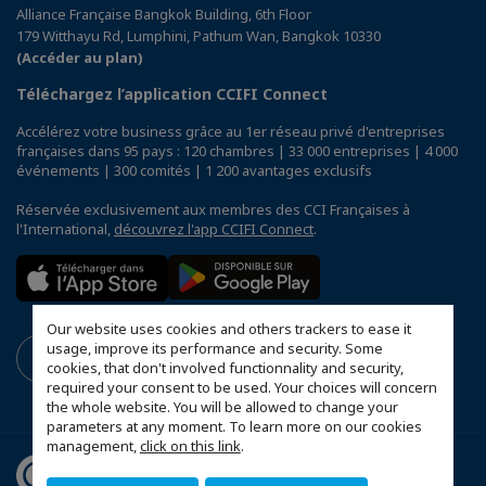
Alliance Française Bangkok Building, 6th Floor
179 Witthayu Rd, Lumphini, Pathum Wan, Bangkok 10330
(Accéder au plan)
Téléchargez l’application CCIFI Connect
Accélérez votre business grâce au 1er réseau privé d'entreprises
françaises dans 95 pays : 120 chambres | 33 000 entreprises | 4 000
événements | 300 comités | 1 200 avantages exclusifs
Réservée exclusivement aux membres des CCI Françaises à
l'International,
découvrez l'app CCIFI Connect
.
Our website uses cookies and others trackers to ease it
usage, improve its performance and security. Some
cookies, that don't involved functionnality and security,
required your consent to be used. Your choices will concern
the whole website. You will be allowed to change your
parameters at any moment. To learn more on our cookies
management,
click on this link
.