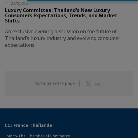
• Bangkok
Luxury Committee: Thailand's New Luxury
Consumers Expectations, Trends, and Market
Shifts
An exclusive evening discussion on the future of
Thailand’s luxury industry and evolving consumer
expectations.
Partager
Partager
Partager
Partager cette page
sur
sur
sur
Facebook
Twitter
Linkedin
CCI France Thaïlande
Franco-Thai Chamber of Commerce