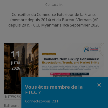
Contact
LinkedIn
Conseiller du Commerce Exterieur de la France
(membre depuis 2014) et du Bureau Vietnam (VP
depuis 2019). CCE Myanmar since September 2020
11
JUIN
2026
Fermer
Vous êtes membre de la
FTCC ?
NETWORKING • …
Connectez-vous ICI !
Ballroom, 12th Floor, VIE Hotel Bangkok - MGallery Collection