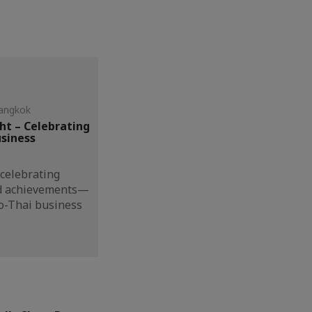
Bangkok
ht – Celebrating
usiness
 celebrating
nd achievements—
co-Thai business