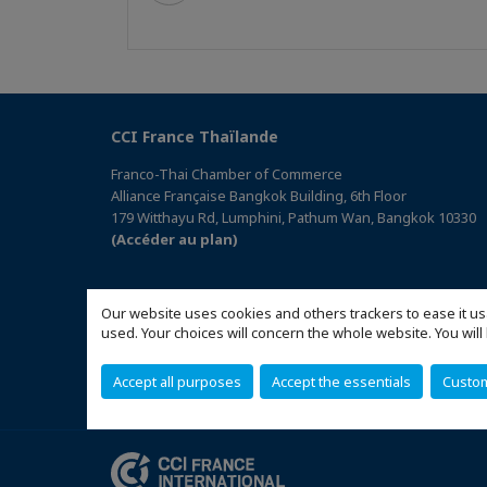
CCI France Thaïlande
Franco-Thai Chamber of Commerce
Alliance Française Bangkok Building, 6th Floor
179 Witthayu Rd, Lumphini, Pathum Wan, Bangkok 10330
(Accéder au plan)
Our website uses cookies and others trackers to ease it us
used. Your choices will concern the whole website. You w
Accept all purposes
Accept the essentials
Custo