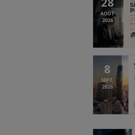
28
AOÛT
2026
8
SEPT.
2026