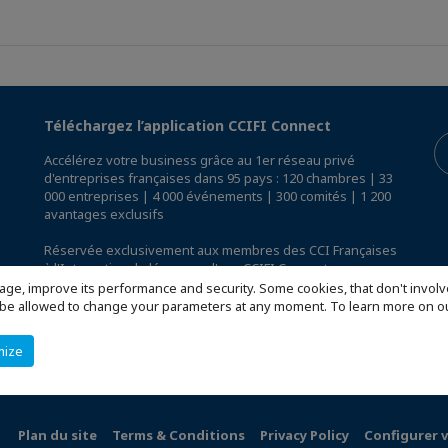
Téléchargez l’application CCIFI Connect
Accélérez votre business grâce au 1er réseau privé
d'entreprises françaises dans 95 pays : 120 chambres | 33
000 entreprises | 4 000 événements | 300 comités | 1 200
avantages exclusifs
Réservée exclusivement aux membres des CCI Françaises
à l'International,
découvrez l'app CCIFI Connect
.
age, improve its performance and security. Some cookies, that don't involv
ill be allowed to change your parameters at any moment. To learn more on
mize
Plan du site
Terms & Conditions
Privacy Policy
Configurer 