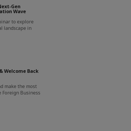
Next-Gen
vation Wave
inar to explore
al landscape in
 & Welcome Back
nd make the most
e Foreign Business