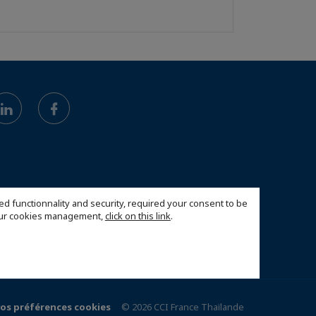
ed functionnality and security, required your consent to be
 our cookies management,
click on this link
.
vos préférences cookies
© 2026 CCI France Thaïlande