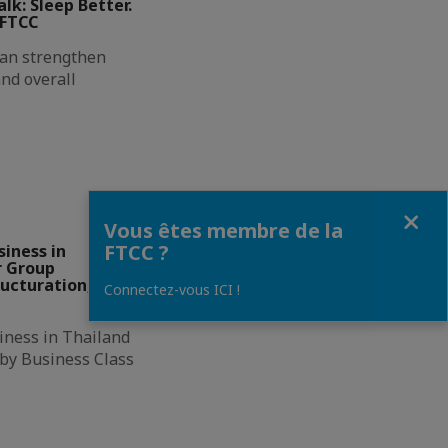
lk: Sleep Better.
 FTCC
can strengthen
and overall
Fermer
Vous êtes membre de la
FTCC ?
iness in
r Group
ructuration,
Connectez-vous ICI !
iness in Thailand
 by Business Class