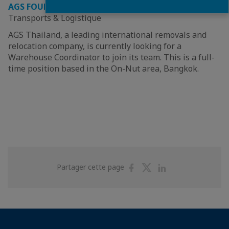
AGS FOUR WINDS INTERNATIONAL MOVING LTD.
-
Transports & Logistique
AGS Thailand, a leading international removals and
relocation company, is currently looking for a
Warehouse Coordinator to join its team. This is a full-
time position based in the On-Nut area, Bangkok.
Partager
Partager
Partager
Partager cette page
sur
sur
sur
Facebook
Twitter
Linkedin