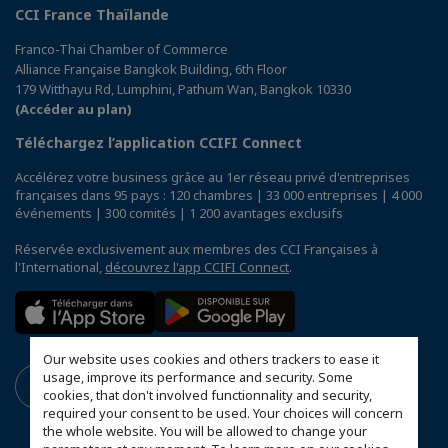
CCI France Thaïlande
Franco-Thai Chamber of Commerce
Alliance Française Bangkok Building, 6th Floor
179 Witthayu Rd, Lumphini, Pathum Wan, Bangkok 10330
(Accéder au plan)
Téléchargez l’application CCIFI Connect
Accélérez votre business grâce au 1er réseau privé d'entreprises
françaises dans 95 pays : 120 chambres | 33 000 entreprises | 4 000
événements | 300 comités | 1 200 avantages exclusifs
Réservée exclusivement aux membres des CCI Françaises à
l'International,
découvrez l'app CCIFI Connect
.
Our website uses cookies and others trackers to ease it
usage, improve its performance and security. Some
cookies, that don't involved functionnality and security,
required your consent to be used. Your choices will concern
the whole website. You will be allowed to change your