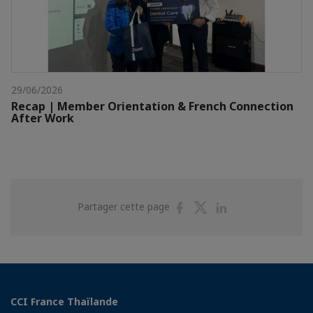
29/06/2026
Recap | Member Orientation & French Connection
After Work
Partager
Partager
Partager
Partager cette page
sur
sur
sur
Facebook
Twitter
Linkedin
CCI France Thaïlande