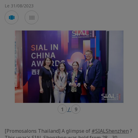
Le 31/08/2023
Voir
Voir
en
en
mode
mode
carousel
mosaïque
1
/
9
[Promosalons Thailand] A glimpse of
#SIALShenzhen
?
This year's SIAL Shenzhen was held from 28 - 30