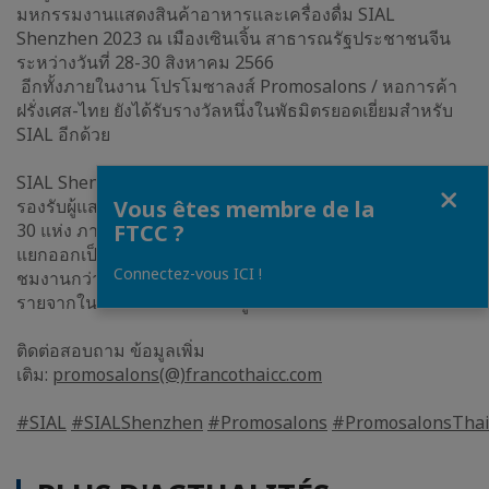
มหกรรมงานแสดงสินค้าอาหารและเครื่องดื่ม SIAL
Shenzhen 2023 ณ เมืองเซินเจิ้น สาธารณรัฐประชาชนจีน
ระหว่างวันที่ 28-30 สิงหาคม 2566
อีกทั้งภายในงาน โปรโมซาลงส์ Promosalons / หอการค้า
ฝรั่งเศส-ไทย ยังได้รับรางวัลหนึ่งในพัธมิตรยอดเยี่ยมสำหรับ
SIAL อีกด้วย
SIAL Shenzhen 2023 มีพื้นที่จัดแสดง 45,000 ตารางเมตร
Fermer
รองรับผู้แสดงสินค้ากว่า 1,200 รายและมีศาลานานาชาติกว่า
Vous êtes membre de la
30 แห่ง ภายในงานมีการแสดงสินค้ากว่า 60,000 ผลิตภัณฑ์
FTCC ?
แยกออกเป็นกว่า 24 หมวดหมู่ อีกทั้งตลอดทั้ง 3 วัน ยังมีผู้เข้า
Connectez-vous ICI !
ชมงานกว่า 50,000 คน ประกอบไปด้วยผู้แทนผู้ซื้อสินค้า 40
รายจากใน 33 ประเทศและในภูมิภาค
ติดต่อสอบถาม ข้อมูลเพิ่ม
เติม:
promosalons(@)francothaicc.com
#SIAL
#SIALShenzhen
#Promosalons
#PromosalonsThai