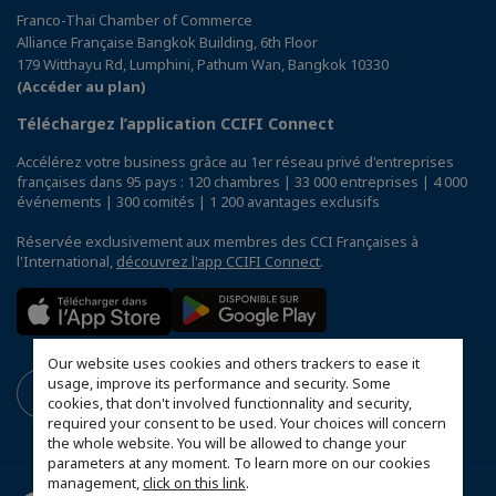
Franco-Thai Chamber of Commerce
Alliance Française Bangkok Building, 6th Floor
179 Witthayu Rd, Lumphini, Pathum Wan, Bangkok 10330
(Accéder au plan)
Téléchargez l’application CCIFI Connect
Accélérez votre business grâce au 1er réseau privé d'entreprises
françaises dans 95 pays : 120 chambres | 33 000 entreprises | 4 000
événements | 300 comités | 1 200 avantages exclusifs
Réservée exclusivement aux membres des CCI Françaises à
l'International,
découvrez l'app CCIFI Connect
.
Our website uses cookies and others trackers to ease it
usage, improve its performance and security. Some
cookies, that don't involved functionnality and security,
required your consent to be used. Your choices will concern
the whole website. You will be allowed to change your
parameters at any moment. To learn more on our cookies
management,
click on this link
.