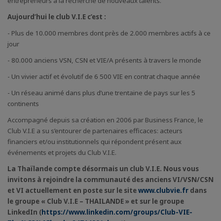
entrepreneurs à la recherche de nouveaux talents.
Aujourd’hui le club V.I.E c’est :
- Plus de 10.000 membres dont près de 2.000 membres actifs à ce
jour
- 80.000 anciens VSN, CSN et VIE/A présents à travers le monde
- Un vivier actif et évolutif de 6 500 VIE en contrat chaque année
- Un réseau animé dans plus d’une trentaine de pays sur les 5
continents
Accompagné depuis sa création en 2006 par Business France, le
Club V.I.E a su s’entourer de partenaires efficaces: acteurs
financiers et/ou institutionnels qui répondent présent aux
événements et projets du Club V.I.E.
La Thaïlande compte désormais un club V.I.E. Nous vous
invitons à rejoindre la communauté des anciens VI/VSN/CSN
et VI actuellement en poste sur le site
www.clubvie.fr
dans
le groupe « Club V.I.E – THAILANDE » et sur le groupe
LinkedIn (
https://www.linkedin.com/groups/Club-VIE-