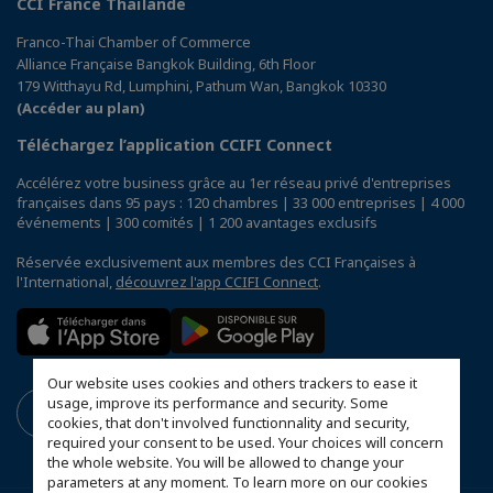
CCI France Thaïlande
Franco-Thai Chamber of Commerce
Alliance Française Bangkok Building, 6th Floor
179 Witthayu Rd, Lumphini, Pathum Wan, Bangkok 10330
(Accéder au plan)
Téléchargez l’application CCIFI Connect
Accélérez votre business grâce au 1er réseau privé d'entreprises
françaises dans 95 pays : 120 chambres | 33 000 entreprises | 4 000
événements | 300 comités | 1 200 avantages exclusifs
Réservée exclusivement aux membres des CCI Françaises à
l'International,
découvrez l'app CCIFI Connect
.
Our website uses cookies and others trackers to ease it
usage, improve its performance and security. Some
cookies, that don't involved functionnality and security,
required your consent to be used. Your choices will concern
the whole website. You will be allowed to change your
parameters at any moment. To learn more on our cookies