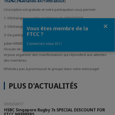
Tha%C3%AFlande-8471490/about
)
L’inscription est gratuite et votre participation vous permet:
1. D’échanger sur votre expérience de VSN/CSN/VI,
Fermer
2. D’échanger sur votre expérience d'expatrié,
Vous êtes membre de la
FTCC ?
3. De participer à des événements privilégiés,
Connectez-vous ICI !
Julien KREBS, responsable de l'animation de ce club pays est à
l'écoute de vos suggestions, événements pour faire vivre ce groupe
et pour organiser des manifestations qui répondent aux attentes
des membres.
N’hésitez pas à promouvoir le groupe dans votre entourage!
PLUS D'ACTUALITÉS
03/02/2017
HSBC Singapore Rugby 7s SPECIAL DISCOUNT FOR
FTCC MEMBERS