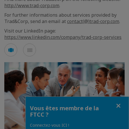
http://www.trad-corp.com
.
For further informations about services provided by
Trad&Corp, send an email at
contact(@)trad-corp.com
.
Visit our LinkedIn page:
https://www.linkedin.com/company/trad-corp-services
Voir
Voir
en
en
mode
mode
carousel
mosaïque
Fermer
Vous êtes membre de la
FTCC ?
Connectez-vous ICI !