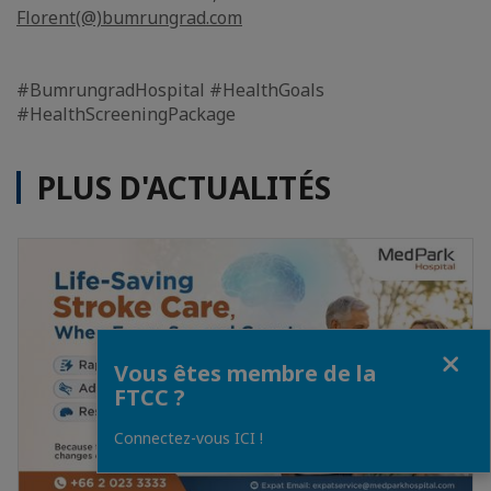
Florent(@)bumrungrad.com
#BumrungradHospital #HealthGoals
#HealthScreeningPackage
PLUS D'ACTUALITÉS
Fermer
Vous êtes membre de la
FTCC ?
Connectez-vous ICI !