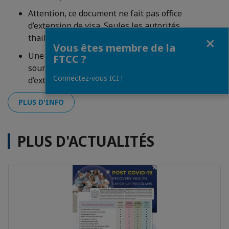
Attention, ce document ne fait pas office
d’extension de visa. Seules les autorités
Fermer
thaïlandaises sont compétentes pour ce faire.
Vous êtes membre de la
Une fois votre certificat reçu, vous devez le
FTCC ?
soumettre en annexe de votre demande
Connectez-vous ICI !
d’extension de visa.
PLUS D'INFO
PLUS D'ACTUALITÉS