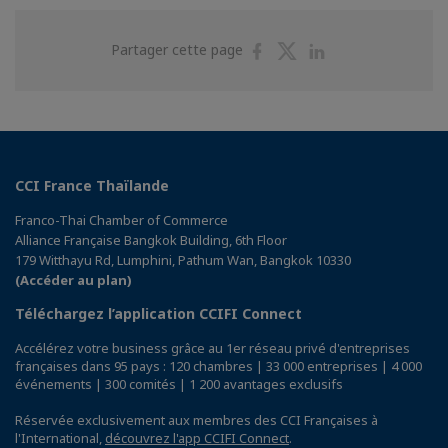
Partager
Partager
Partager
Partager cette page
sur
sur
sur
Facebook
Twitter
Linkedin
CCI France Thaïlande
Franco-Thai Chamber of Commerce
Alliance Française Bangkok Building, 6th Floor
179 Witthayu Rd, Lumphini, Pathum Wan, Bangkok 10330
(Accéder au plan)
Téléchargez l’application CCIFI Connect
Accélérez votre business grâce au 1er réseau privé d'entreprises
françaises dans 95 pays : 120 chambres | 33 000 entreprises | 4 000
événements | 300 comités | 1 200 avantages exclusifs
Réservée exclusivement aux membres des CCI Françaises à
l'International,
découvrez l'app CCIFI Connect
.