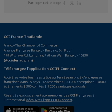
Partager
Partager
Partager
Partager cette page
sur
sur
sur
Facebook
Twitter
Linkedin
CCI France Thaïlande
Franco-Thai Chamber of Commerce
Alliance Française Bangkok Building, 6th Floor
179 Witthayu Rd, Lumphini, Pathum Wan, Bangkok 10330
(Accéder au plan)
Téléchargez l’application CCIFI Connect
Accélérez votre business grâce au 1er réseau privé d'entreprises
françaises dans 95 pays : 120 chambres | 33 000 entreprises | 4 000
événements | 300 comités | 1 200 avantages exclusifs
Réservée exclusivement aux membres des CCI Françaises à
l'International,
découvrez l'app CCIFI Connect
.