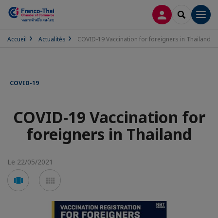
CONNEXION
RECHERCH
Men
Accueil
Actualités
COVID-19 Vaccination for foreigners in Thailand
COVID-19
COVID-19 Vaccination for
foreigners in Thailand
Le 22/05/2021
Voir
Voir
en
en
mode
mode
carousel
mosaïque