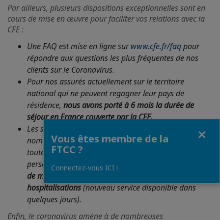
Par ailleurs, plusieurs dispositions exceptionnelles sont en
cours de mise en œuvre pour faciliter vos relations avec la
CFE :
Une FAQ est mise en ligne sur
www.cfe.fr/faq
pour
répondre aux questions les plus fréquentes de nos
clients sur le Coronavirus.
Pour nos assurés actuellement sur le territoire
national qui ne peuvent regagner leur pays de
résidence,
nous avons porté à 6 mois la durée de
séjour en France couverte par la CFE.
Les services postaux sont perturbés dans de
Fermer
Vous êtes membre de la
nombreux pays. Aussi, vous pouvez déposer
FTCC ?
toutes vos feuilles de remboursement sur votre espace
personnel ou sur notre application mobile
sans limite
Connectez-vous ICI !
de montant,
y compris pour les
hospitalisations
(nouveau service disponible dans
quelques jours).
Enfin, le coronavirus amène à de nombreuses