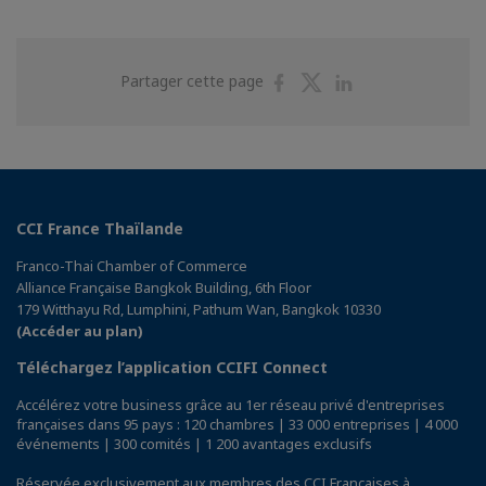
Partager
Partager
Partager
Partager cette page
sur
sur
sur
Facebook
Twitter
Linkedin
CCI France Thaïlande
Franco-Thai Chamber of Commerce
Alliance Française Bangkok Building, 6th Floor
179 Witthayu Rd, Lumphini, Pathum Wan, Bangkok 10330
(Accéder au plan)
Téléchargez l’application CCIFI Connect
Accélérez votre business grâce au 1er réseau privé d'entreprises
françaises dans 95 pays : 120 chambres | 33 000 entreprises | 4 000
événements | 300 comités | 1 200 avantages exclusifs
Réservée exclusivement aux membres des CCI Françaises à