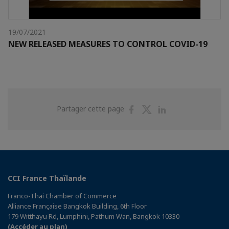
19/07/2021
NEW RELEASED MEASURES TO CONTROL COVID-19
Partager
Partager
Partager
Partager cette page
sur
sur
sur
Facebook
Twitter
Linkedin
CCI France Thaïlande
Franco-Thai Chamber of Commerce
Alliance Française Bangkok Building, 6th Floor
179 Witthayu Rd, Lumphini, Pathum Wan, Bangkok 10330
(Accéder au plan)