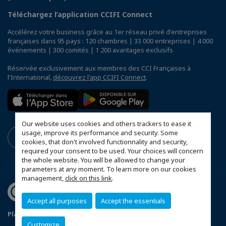
Téléchargez l’application CCIFI Connect
Accélérez votre business grâce au 1er réseau privé d'entreprises
françaises dans 95 pays : 120 chambres | 33 000 entreprises | 4 000
événements | 300 comités | 1 200 avantages exclusifs
Réservée exclusivement aux membres des CCI Françaises à
l'International,
découvrez l'app CCIFI Connect
.
Our website uses cookies and others trackers to ease it
usage, improve its performance and security. Some
cookies, that don't involved functionnality and security,
required your consent to be used. Your choices will concern
the whole website. You will be allowed to change your
parameters at any moment. To learn more on our cookies
management,
click on this link
.
Accept all purposes
Accept the essentials
Plan du site
Terms & Conditions
Privacy Policy
Customize