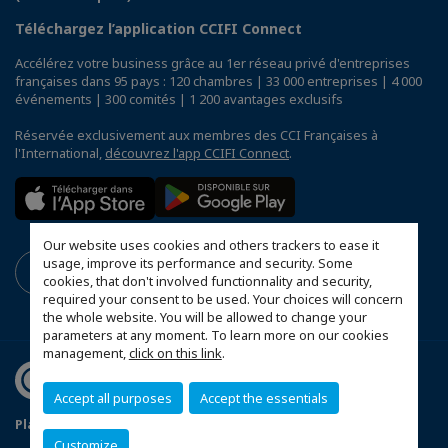
Téléchargez l’application CCIFI Connect
Accélérez votre business grâce au 1er réseau privé d'entreprises
françaises dans 95 pays : 120 chambres | 33 000 entreprises | 4 000
événements | 300 comités | 1 200 avantages exclusifs
Réservée exclusivement aux membres des CCI Françaises à
l'International,
découvrez l'app CCIFI Connect
.
Our website uses cookies and others trackers to ease it
usage, improve its performance and security. Some
cookies, that don't involved functionnality and security,
required your consent to be used. Your choices will concern
the whole website. You will be allowed to change your
parameters at any moment. To learn more on our cookies
management,
click on this link
.
Accept all purposes
Accept the essentials
Plan du site
Terms & Conditions
Privacy Policy
Customize