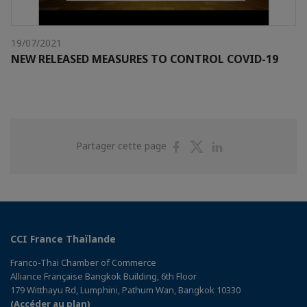
19/07/2021
NEW RELEASED MEASURES TO CONTROL COVID-19
Partager
Partager
Partager
Partager cette page
sur
sur
sur
Facebook
Twitter
Linkedin
CCI France Thaïlande
Franco-Thai Chamber of Commerce
Alliance Française Bangkok Building, 6th Floor
179 Witthayu Rd, Lumphini, Pathum Wan, Bangkok 10330
(Accéder au plan)