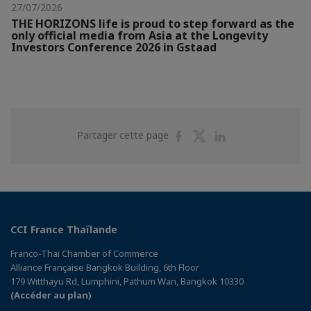
27/07/2026
THE HORIZONS life is proud to step forward as the
only official media from Asia at the Longevity
Investors Conference 2026 in Gstaad
Partager
Partager
Partager
Partager cette page
sur
sur
sur
Facebook
Twitter
Linkedin
CCI France Thaïlande
Franco-Thai Chamber of Commerce
Alliance Française Bangkok Building, 6th Floor
179 Witthayu Rd, Lumphini, Pathum Wan, Bangkok 10330
(Accéder au plan)