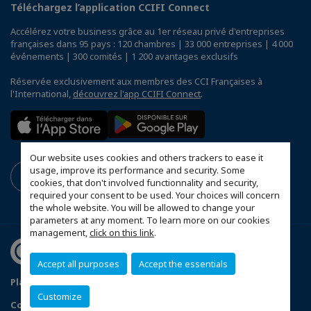
Téléchargez l’application CCIFI Connect
Accélérez votre business grâce au 1er réseau privé d'entreprises
françaises dans 95 pays : 120 chambres | 33 000 entreprises | 4 000
événements | 300 comités | 1 200 avantages exclusifs
Réservée exclusivement aux membres des CCI Françaises à
l'International,
découvrez l'app CCIFI Connect
.
Our website uses cookies and others trackers to ease it
usage, improve its performance and security. Some
cookies, that don't involved functionnality and security,
required your consent to be used. Your choices will concern
the whole website. You will be allowed to change your
parameters at any moment. To learn more on our cookies
management,
click on this link
.
Accept all purposes
Accept the essentials
Plan du site
Terms & Conditions
Privacy Policy
Customize
Configurer vos préférences cookies