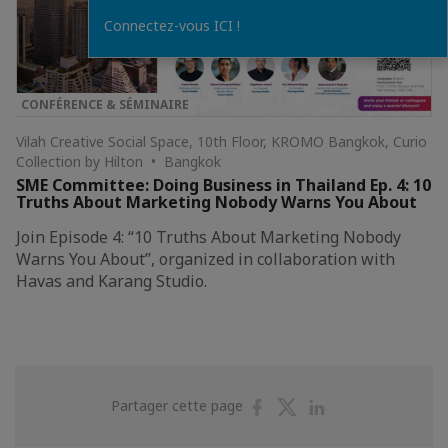
Connectez-vous ICI !
CONFÉRENCE & SÉMINAIRE
Vilah Creative Social Space, 10th Floor, KROMO Bangkok, Curio
Collection by Hilton • Bangkok
SME Committee: Doing Business in Thailand Ep. 4: 10
Truths About Marketing Nobody Warns You About
Join Episode 4: “10 Truths About Marketing Nobody
Warns You About”, organized in collaboration with
Havas and Karang Studio.
Partager
Partager
Partager
Partager cette page
sur
sur
sur
Facebook
Twitter
Linkedin