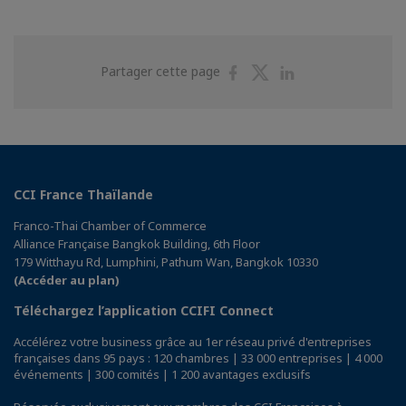
Partager
Partager
Partager
Partager cette page
sur
sur
sur
Facebook
Twitter
Linkedin
CCI France Thaïlande
Franco-Thai Chamber of Commerce
Alliance Française Bangkok Building, 6th Floor
179 Witthayu Rd, Lumphini, Pathum Wan, Bangkok 10330
(Accéder au plan)
Téléchargez l’application CCIFI Connect
Accélérez votre business grâce au 1er réseau privé d'entreprises
françaises dans 95 pays : 120 chambres | 33 000 entreprises | 4 000
événements | 300 comités | 1 200 avantages exclusifs