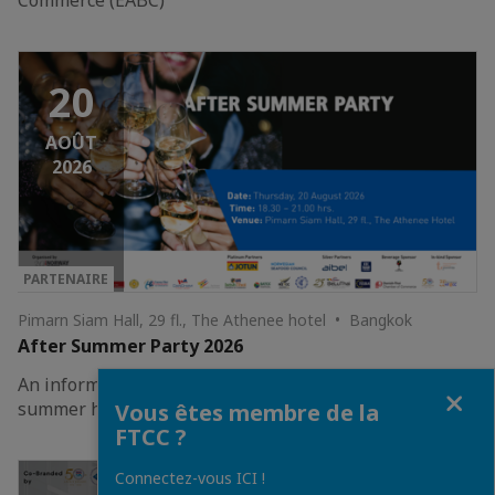
20
AOÛT
2026
PARTENAIRE
Pimarn Siam Hall, 29 fl., The Athenee hotel • Bangkok
After Summer Party 2026
An informal networking to reconnect after a happy
Fermer
summer holiday!
Vous êtes membre de la
FTCC ?
Connectez-vous ICI !