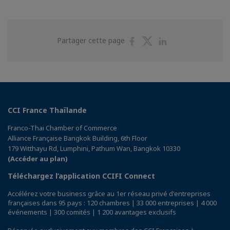
Partager
Partager
Partager
Partager cette page
sur
sur
sur
Facebook
Twitter
Linkedin
CCI France Thaïlande
Franco-Thai Chamber of Commerce
Alliance Française Bangkok Building, 6th Floor
179 Witthayu Rd, Lumphini, Pathum Wan, Bangkok 10330
(Accéder au plan)
Téléchargez l’application CCIFI Connect
Accélérez votre business grâce au 1er réseau privé d'entreprises
françaises dans 95 pays : 120 chambres | 33 000 entreprises | 4 000
événements | 300 comités | 1 200 avantages exclusifs