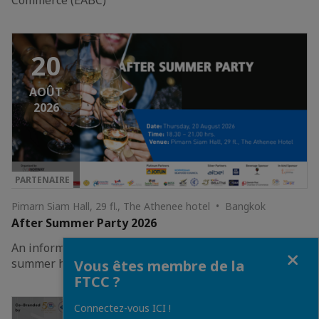
20
AOÛT
2026
PARTENAIRE
Pimarn Siam Hall, 29 fl., The Athenee hotel • Bangkok
After Summer Party 2026
An informal networking to reconnect after a happy
Fermer
summer holiday!
Vous êtes membre de la
FTCC ?
Connectez-vous ICI !