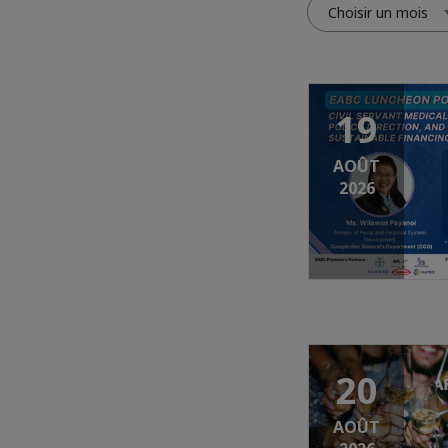
Choisir un mois
19
AOÛT
2026
20
AOÛT