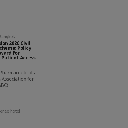
Bangkok
ion 2026 Civil
Scheme: Policy
rward for
 Patient Access
 Pharmaceuticals
Association for
ABC)
thenee hotel •