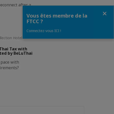
econnect after a
Fermer
Vous êtes membre de la
FTCC ?
Connectez-vous ICI !
llection Hotel •
Thai Tax with
ted by BeLuThai
g pace with
uirements?