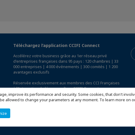
Téléchargez l’application CCIFI Connect
Accélérez votre business grâce au 1er réseau privé
d'entreprises françaises dans 95 pays : 120 chambres | 33
000 entreprises | 4 000 événements | 300 comités | 1 200
avantages exclusifs
Réservée exclusivement aux membres des CCI Françaises
à l'International,
découvrez l'app CCIFI Connect
.
age, improve its performance and security. Some cookies, that don't involv
ill be allowed to change your parameters at any moment. To learn more on
mize