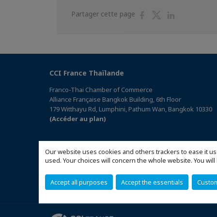
Partager
Partager
Partager
Partager cette page
sur
sur
sur
Facebook
Twitter
Linkedin
CCI France Thaïlande
Franco-Thai Chamber of Commerce
Alliance Française Bangkok Building, 6th Floor
179 Witthayu Rd, Lumphini, Pathum Wan, Bangkok 10330
(Accéder au plan)
Our website uses cookies and others trackers to ease it us
used. Your choices will concern the whole website. You w
Accept all purposes
Accept the essentials
Custo