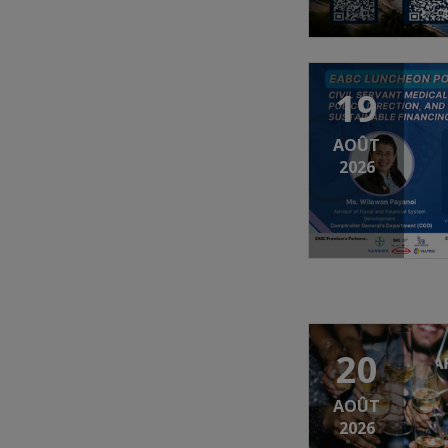
19
AOÛT
2026
20
AOÛT
2026