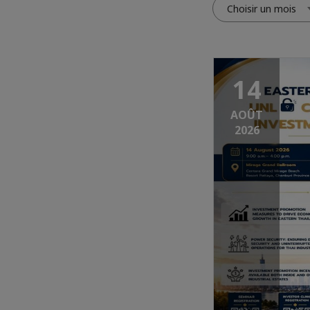
Choisir un mois
14
AOÛT
2026