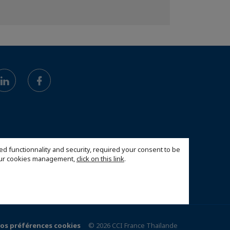
ed functionnality and security, required your consent to be
 our cookies management,
click on this link
.
vos préférences cookies
© 2026 CCI France Thaïlande