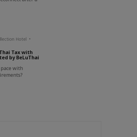
llection Hotel •
Thai Tax with
ted by BeLuThai
g pace with
uirements?