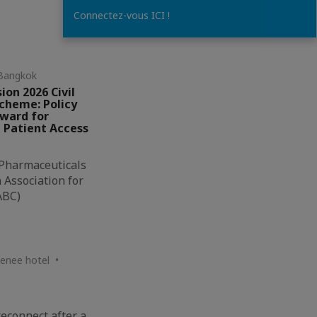
Connectez-vous ICI !
Bangkok
ion 2026 Civil
Scheme: Policy
rward for
 Patient Access
 Pharmaceuticals
Association for
ABC)
thenee hotel •
econnect after a