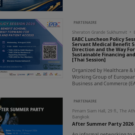
PARTENAIRE
Sheraton Grande Sukhumvit • 
EABC Luncheon Policy Sess
Servant Medical Benefit 
Direction and the Way Fo
Sustainable Financing and
[Thai Session]
Organized by Healthcare &
Working Group of European 
Business and Commerce (E
PARTENAIRE
Pimarn Siam Hall, 29 fl., The A
Bangkok
After Summer Party 2026
An informal networking to r