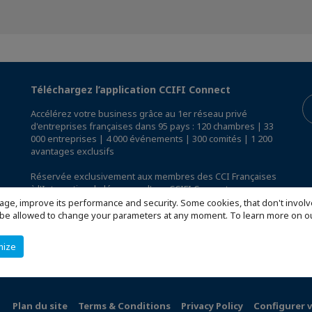
Téléchargez l’application CCIFI Connect
Accélérez votre business grâce au 1er réseau privé
d'entreprises françaises dans 95 pays : 120 chambres | 33
000 entreprises | 4 000 événements | 300 comités | 1 200
avantages exclusifs
Réservée exclusivement aux membres des CCI Françaises
à l'International,
découvrez l'app CCIFI Connect
.
age, improve its performance and security. Some cookies, that don't involv
ill be allowed to change your parameters at any moment. To learn more on
mize
Plan du site
Terms & Conditions
Privacy Policy
Configurer 