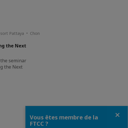
esort Pattaya • Chon
ing the Next
 the seminar
ng the Next
Fermer
Vous êtes membre de la
FTCC ?