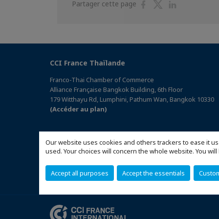
Partager
Partager
Partager
Partager cette page
sur
sur
sur
Facebook
Twitter
Linkedin
CCI France Thaïlande
Franco-Thai Chamber of Commerce
Alliance Française Bangkok Building, 6th Floor
179 Witthayu Rd, Lumphini, Pathum Wan, Bangkok 10330
(Accéder au plan)
Our website uses cookies and others trackers to ease it us
used. Your choices will concern the whole website. You w
Accept all purposes
Accept the essentials
Custo