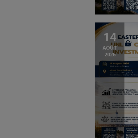
14
AOÛT
2026