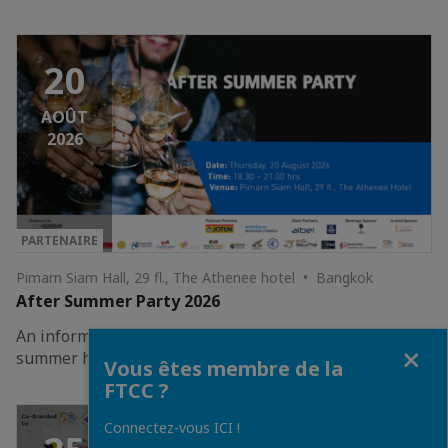
20
AOÛT
2026
PARTENAIRE
Pimarn Siam Hall, 29 fl., The Athenee hotel • Bangkok
After Summer Party 2026
An informal networking to reconnect after a happy
Fermer
summer holiday!
Vous êtes membre de la
FTCC ?
Connectez-vous ICI !