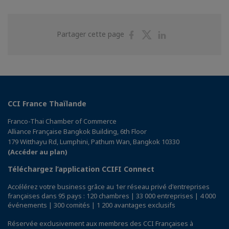
Partager
Partager
Partager
Partager cette page
sur
sur
sur
Facebook
Twitter
Linkedin
CCI France Thaïlande
Franco-Thai Chamber of Commerce
Alliance Française Bangkok Building, 6th Floor
179 Witthayu Rd, Lumphini, Pathum Wan, Bangkok 10330
(Accéder au plan)
Téléchargez l’application CCIFI Connect
Accélérez votre business grâce au 1er réseau privé d'entreprises
françaises dans 95 pays : 120 chambres | 33 000 entreprises | 4 000
événements | 300 comités | 1 200 avantages exclusifs
Réservée exclusivement aux membres des CCI Françaises à