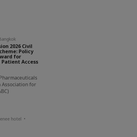
Bangkok
ion 2026 Civil
Scheme: Policy
rward for
 Patient Access
 Pharmaceuticals
Association for
ABC)
thenee hotel •