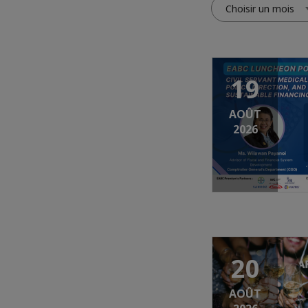
Choisir un mois
19
AOÛT
2026
20
AOÛT