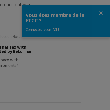
econnect after a
Fermer
Vous êtes membre de la
FTCC ?
Connectez-vous ICI !
llection Hotel •
Thai Tax with
ted by BeLuThai
g pace with
uirements?