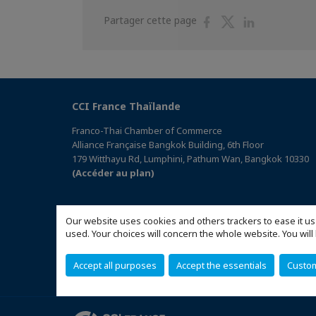
Partager
Partager
Partager
Partager cette page
sur
sur
sur
Facebook
Twitter
Linkedin
CCI France Thaïlande
Franco-Thai Chamber of Commerce
Alliance Française Bangkok Building, 6th Floor
179 Witthayu Rd, Lumphini, Pathum Wan, Bangkok 10330
(Accéder au plan)
Our website uses cookies and others trackers to ease it us
used. Your choices will concern the whole website. You w
Accept all purposes
Accept the essentials
Custo