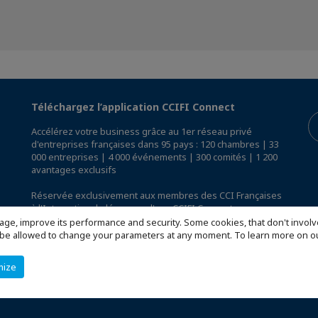
Téléchargez l’application CCIFI Connect
Accélérez votre business grâce au 1er réseau privé
d'entreprises françaises dans 95 pays : 120 chambres | 33
000 entreprises | 4 000 événements | 300 comités | 1 200
avantages exclusifs
Réservée exclusivement aux membres des CCI Françaises
à l'International,
découvrez l'app CCIFI Connect
.
age, improve its performance and security. Some cookies, that don't involv
ill be allowed to change your parameters at any moment. To learn more on
mize