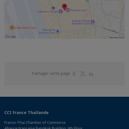
Partager
Partager
Partager
Partager cette page
sur
sur
sur
Facebook
Twitter
Linkedin
CCI France Thaïlande
Franco-Thai Chamber of Commerce
Alliance Française Bangkok Building, 6th Floor