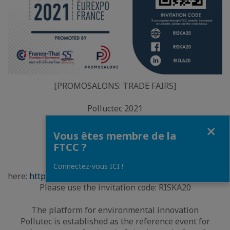
[PROMOSALONS: TRADE FAIRS]
Polluctec 2021
Registration is now open!
Fermer
Vous êtes membre de la
Date: 12-15 October 2021
FTCC ?
Location: Lyon Eurexpo France
Register
Connectez-vous ICI !
here:
https://badge.pollutec.com/visiteur/coordonnees.ht
Please use the invitation code: RISKA20
The platform for environmental innovation
Pollutec is established as the reference event for