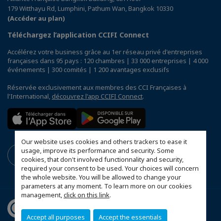
179 Witthayu Rd, Lumphini, Pathum Wan, Bangkok 10330
(Accéder au plan)
Téléchargez l’application CCIFI Connect
Accélérez votre business grâce au 1er réseau privé d'entreprises
françaises dans 95 pays : 120 chambres | 33 000 entreprises | 4 000
événements | 300 comités | 1 200 avantages exclusifs
Réservée exclusivement aux membres des CCI Françaises à
l'International,
découvrez l'app CCIFI Connect
.
Our website uses cookies and others trackers to ease it
usage, improve its performance and security. Some
cookies, that don't involved functionnality and security,
required your consent to be used. Your choices will concern
the whole website. You will be allowed to change your
parameters at any moment. To learn more on our cookies
management,
click on this link
.
Accept all purposes
Accept the essentials