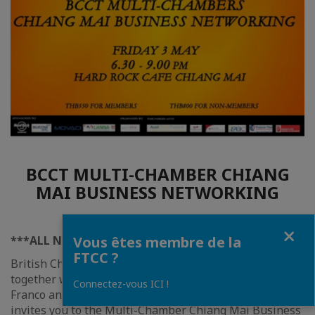
BCCT MULTI-CHAMBER CHIANG
MAI BUSINESS NETWORKING
Fermer
Vous êtes membre de la
***ALL NATIONALITIES ARE WELCOME***
FTCC ?
British Chamber of Commerce Thailand (BCCT),
together with Australian, Canadian, Danish, EABC,
Connectez-vous ICI !
Franco and Singapore Chambers of Commerce, cordially
invites you to the Multi-Chamber Chiang Mai Business