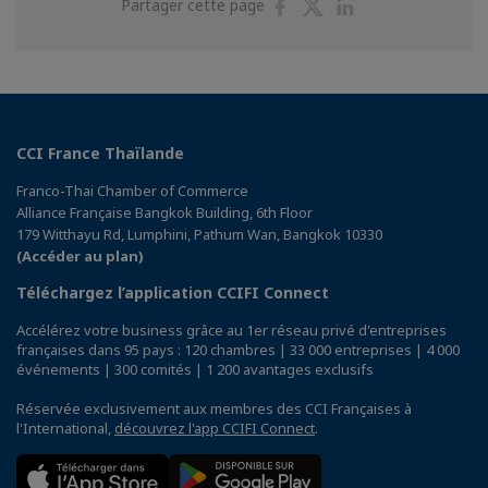
Partager
Partager
Partager
Partager cette page
sur
sur
sur
Facebook
Twitter
Linkedin
CCI France Thaïlande
Franco-Thai Chamber of Commerce
Alliance Française Bangkok Building, 6th Floor
179 Witthayu Rd, Lumphini, Pathum Wan, Bangkok 10330
(Accéder au plan)
Téléchargez l’application CCIFI Connect
Accélérez votre business grâce au 1er réseau privé d'entreprises
françaises dans 95 pays : 120 chambres | 33 000 entreprises | 4 000
événements | 300 comités | 1 200 avantages exclusifs
Réservée exclusivement aux membres des CCI Françaises à
l'International,
découvrez l'app CCIFI Connect
.