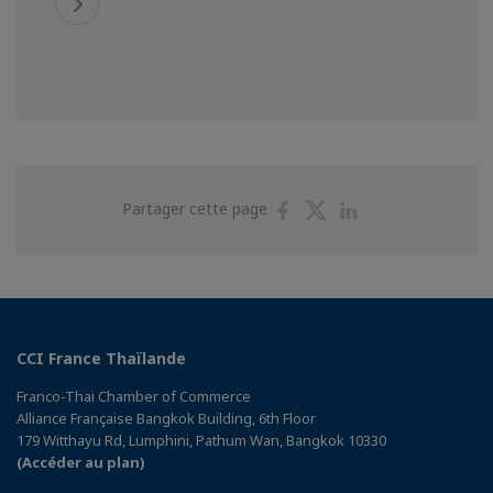
Partager
Partager
Partager
Partager cette page
sur
sur
sur
Facebook
Twitter
Linkedin
CCI France Thaïlande
Franco-Thai Chamber of Commerce
Alliance Française Bangkok Building, 6th Floor
179 Witthayu Rd, Lumphini, Pathum Wan, Bangkok 10330
(Accéder au plan)