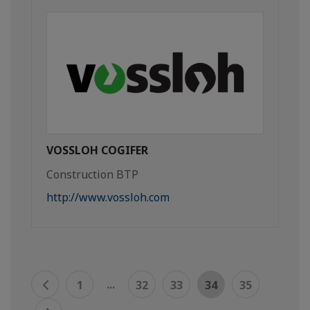
VOSSLOH COGIFER
Construction BTP
http://www.vossloh.com
...
1
32
33
34
35