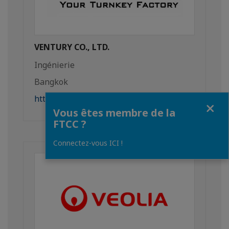
VENTURY CO., LTD.
Ingénierie
Bangkok
http://www.venturyasia.com
Fermer
Vous êtes membre de la
FTCC ?
Connectez-vous ICI !