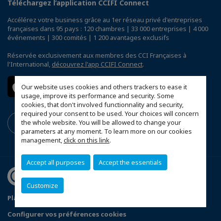
Téléchargez l’application CCIFI Connect
Accélérez votre business grâce au 1er réseau privé d'entreprises
françaises dans 95 pays : 120 chambres | 33 000 entreprises | 4 000
événements | 300 comités | 1 200 avantages exclusifs
Réservée exclusivement aux membres des CCI Françaises à
l'International,
découvrez l'app CCIFI Connect
.
Our website uses cookies and others trackers to ease it
usage, improve its performance and security. Some
cookies, that don't involved functionnality and security,
required your consent to be used. Your choices will concern
the whole website. You will be allowed to change your
parameters at any moment. To learn more on our cookies
management,
click on this link
.
Accept all purposes
Accept the essentials
Customize
Plan du site
Terms & Conditions
Privacy Policy
Configurer vos préférences cookies