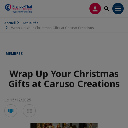
CONNEXION
RECHERCH
Men
Accueil
Actualités
Wrap Up Your Christmas Gifts at Caruso Creations
MEMBRES
Wrap Up Your Christmas
Gifts at Caruso Creations
Le 15/12/2025
Voir
Voir
en
en
mode
mode
carousel
mosaïque