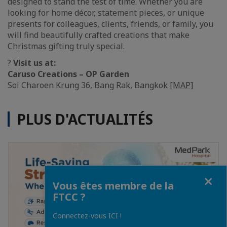
designed to stand the test of time. Whether you are
looking for home décor, statement pieces, or unique
presents for colleagues, clients, friends, or family, you
will find beautifully crafted creations that make
Christmas gifting truly special.
?
Visit us at:
Caruso Creations – OP Garden
Soi Charoen Krung 36, Bang Rak, Bangkok
[MAP]
PLUS D'ACTUALITÉS
Fermer
Vous êtes membre de la
FTCC ?
Connectez-vous ICI !