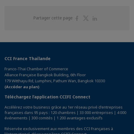
Partager
Partager
Partager
Partager cette page
sur
sur
sur
Facebook
Twitter
Linkedin
CCI France Thaïlande
Franco-Thai Chamber of Commerce
Alliance Française Bangkok Building, 6th Floor
179 Witthayu Rd, Lumphini, Pathum Wan, Bangkok 10330
(Accéder au plan)
Téléchargez l’application CCIFI Connect
Accélérez votre business grâce au 1er réseau privé d'entreprises
françaises dans 95 pays : 120 chambres | 33 000 entreprises | 4 000
événements | 300 comités | 1 200 avantages exclusifs
Réservée exclusivement aux membres des CCI Françaises à