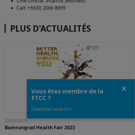
Line Official: vitallife_wellness
Call: +66(0) 2066 8899
PLUS D'ACTUALITÉS
Fermer
Vous êtes membre de la
FTCC ?
Connectez-vous ICI !
29/03/2023
Bumrungrad Health Fair 2023