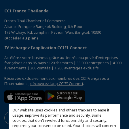
CCI France Thaïlande
Franco-Thai Chamber of Commerce
Alliance Française Bangkok Building, 6th Floor
179 Witthayu Rd, Lumphini, Pathum Wan, Bangkok 10330
(Accéder au plan)
Téléchargez l’application CCIFI Connect
Accélérez votre business grâce au 1er réseau privé d'entreprises
françaises dans 95 pays : 120 chambres | 33 000 entreprises | 4 000
événements | 300 comités | 1 200 avantages exclusifs
Réservée exclusivement aux membres des CCI Françaises à
l'International,
découvrez l'app CCIFI Connect
.
Our website uses cookies and others trackers to ease it
usage, improve its performance and security. Some
cookies, that don't involved functionnality and security,
required your consent to be used. Your choices will concern