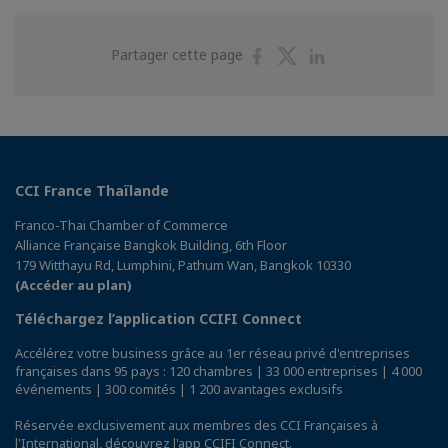
Partager
Partager
Partager
Partager cette page
sur
sur
sur
Facebook
Twitter
Linkedin
CCI France Thaïlande
Franco-Thai Chamber of Commerce
Alliance Française Bangkok Building, 6th Floor
179 Witthayu Rd, Lumphini, Pathum Wan, Bangkok 10330
(Accéder au plan)
Téléchargez l’application CCIFI Connect
Accélérez votre business grâce au 1er réseau privé d'entreprises
françaises dans 95 pays : 120 chambres | 33 000 entreprises | 4 000
événements | 300 comités | 1 200 avantages exclusifs
Réservée exclusivement aux membres des CCI Françaises à
l'International,
découvrez l'app CCIFI Connect
.