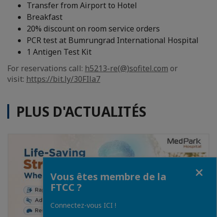
Transfer from Airport to Hotel
Breakfast
20% discount on room service orders
PCR test at Bumrungrad International Hospital
1 Antigen Test Kit
For reservations call:
h5213-re(@)sofitel.com
or
visit:
https://bit.ly/30FIla7
PLUS D'ACTUALITÉS
Fermer
Vous êtes membre de la
FTCC ?
Connectez-vous ICI !