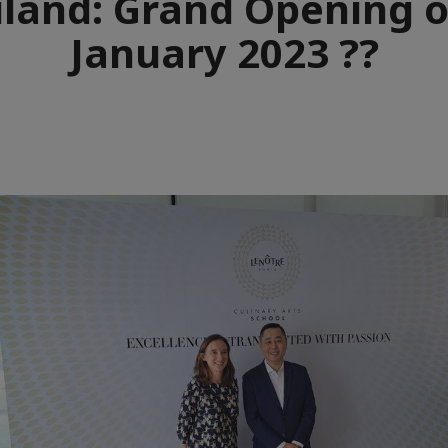
iland: Grand Opening o
January 2023 ??
e
aïque