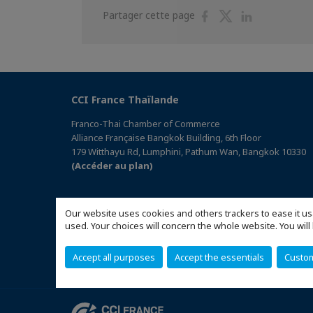
Partager
Partager
Partager
Partager cette page
sur
sur
sur
Facebook
Twitter
Linkedin
CCI France Thaïlande
Franco-Thai Chamber of Commerce
Alliance Française Bangkok Building, 6th Floor
179 Witthayu Rd, Lumphini, Pathum Wan, Bangkok 10330
(Accéder au plan)
Our website uses cookies and others trackers to ease it us
used. Your choices will concern the whole website. You w
Accept all purposes
Accept the essentials
Custo