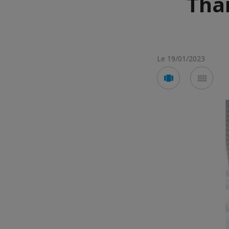
Tha
Le 19/01/2023
Voir
Voir
en
en
mode
mod
carousel
mos