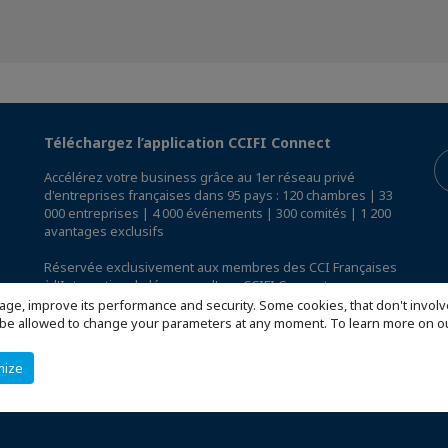
Téléchargez l’application CCIFI Connect
Accélérez votre business grâce au 1er réseau privé
d'entreprises françaises dans 95 pays : 120 chambres | 33
000 entreprises | 4 000 événements | 300 comités | 1 200
avantages exclusifs
Réservée exclusivement aux membres des CCI Françaises
à l'International,
découvrez l'app CCIFI Connect
.
age, improve its performance and security. Some cookies, that don't involv
ill be allowed to change your parameters at any moment. To learn more on
mize