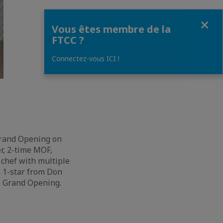
Fermer
Vous êtes membre de la
FTCC ?
Connectez-vous ICI !
 Grand Opening on
r, 2-time MOF,
 chef with multiple
a 1-star from Don
is Grand Opening.