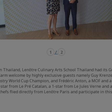
1
/
2
al in Thailand, Lenôtre Culinary Arts School Thailand had its
Warm welcome by highly exclusive guests namely Guy Krenze
astry World Cup Champion, and Frédéric Anton, a MOF and a
3-star from Le Pré Catalan, a 1-star from Le Jules Verne and 
chefs flied directly from Lenôtre Paris and participate in th