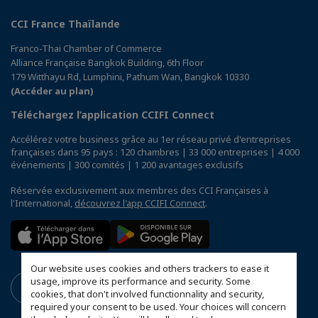
CCI France Thaïlande
Franco-Thai Chamber of Commerce
Alliance Française Bangkok Building, 6th Floor
179 Witthayu Rd, Lumphini, Pathum Wan, Bangkok 10330
(Accéder au plan)
Téléchargez l’application CCIFI Connect
Accélérez votre business grâce au 1er réseau privé d'entreprises
françaises dans 95 pays : 120 chambres | 33 000 entreprises | 4 000
événements | 300 comités | 1 200 avantages exclusifs
Réservée exclusivement aux membres des CCI Françaises à
l'International,
découvrez l'app CCIFI Connect
.
Our website uses cookies and others trackers to ease it
usage, improve its performance and security. Some
cookies, that don't involved functionnality and security,
required your consent to be used. Your choices will concern