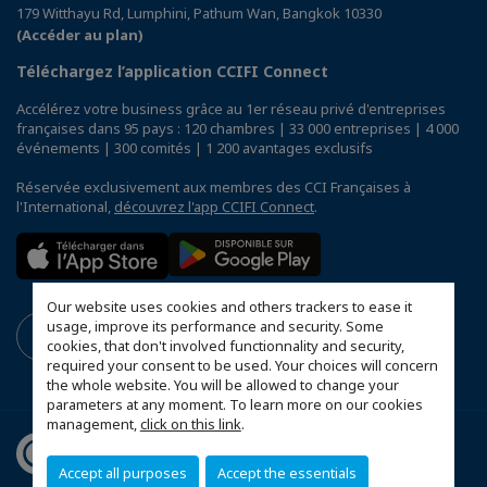
179 Witthayu Rd, Lumphini, Pathum Wan, Bangkok 10330
(Accéder au plan)
Téléchargez l’application CCIFI Connect
Accélérez votre business grâce au 1er réseau privé d'entreprises
françaises dans 95 pays : 120 chambres | 33 000 entreprises | 4 000
événements | 300 comités | 1 200 avantages exclusifs
Réservée exclusivement aux membres des CCI Françaises à
l'International,
découvrez l'app CCIFI Connect
.
Our website uses cookies and others trackers to ease it
usage, improve its performance and security. Some
cookies, that don't involved functionnality and security,
required your consent to be used. Your choices will concern
the whole website. You will be allowed to change your
parameters at any moment. To learn more on our cookies
management,
click on this link
.
Accept all purposes
Accept the essentials