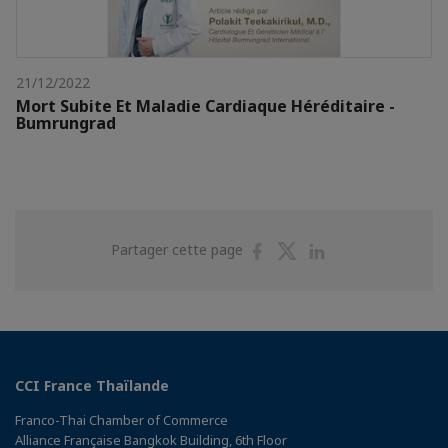
21/12/2022
Mort Subite Et Maladie Cardiaque Héréditaire -
Bumrungrad
Partager
Partager
Partager
Partager cette page
sur
sur
sur
Facebook
Twitter
Linkedin
CCI France Thaïlande
Franco-Thai Chamber of Commerce
Alliance Française Bangkok Building, 6th Floor