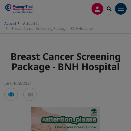
CONNEXION
RECHERCH
Men
Accueil
Actualités
Breast Cancer Screening Package - BNH Hospital
Breast Cancer Screening
Package - BNH Hospital
Le 04/08/2021
Voir
Voir
en
en
mode
mode
carousel
mosaïque