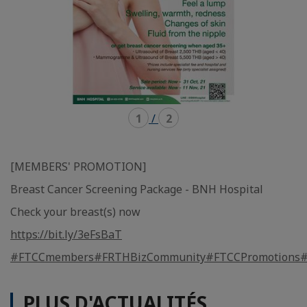
1
/
2
[MEMBERS' PROMOTION]
Breast Cancer Screening Package - BNH Hospital
Check your breast(s) now
https://bit.ly/3eFsBaT
#FTCCmembers
#FRTHBizCommunity
#FTCCPromotions
#
PLUS D'ACTUALITÉS