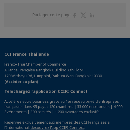
Partager
Partager
Partager
Partager cette page
sur
sur
sur
Facebook
Twitter
Linkedin
CCI France Thaïlande
Franco-Thai Chamber of Commerce
Alliance Française Bangkok Building, 6th Floor
179 Witthayu Rd, Lumphini, Pathum Wan, Bangkok 10330
(Accéder au plan)
Téléchargez l’application CCIFI Connect
Accélérez votre business grâce au 1er réseau privé d'entreprises
françaises dans 95 pays : 120 chambres | 33 000 entreprises | 4 000
événements | 300 comités | 1 200 avantages exclusifs
Réservée exclusivement aux membres des CCI Françaises à
l'International,
découvrez l'app CCIFI Connect
.