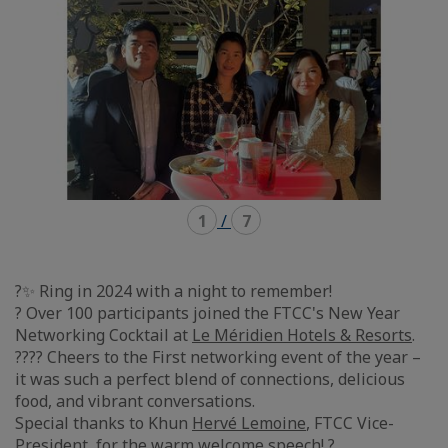
1
/
7
?✨ Ring in 2024 with a night to remember!
? Over 100 participants joined the FTCC's New Year
Networking Cocktail at
Le Méridien Hotels & Resorts
.
???? Cheers to the First networking event of the year –
it was such a perfect blend of connections, delicious
food, and vibrant conversations.
Special thanks to Khun
Hervé Lemoine
, FTCC Vice-
President, for the warm welcome speech! ?