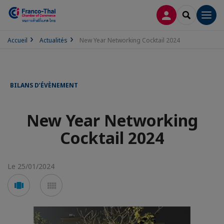
CONNEXION
RECHERCH
Men
Accueil
Actualités
New Year Networking Cocktail 2024
BILANS D’ÉVÈNEMENT
New Year Networking
Cocktail 2024
Le 25/01/2024
Voir
Voir
en
en
mode
mode
carousel
mosaïque